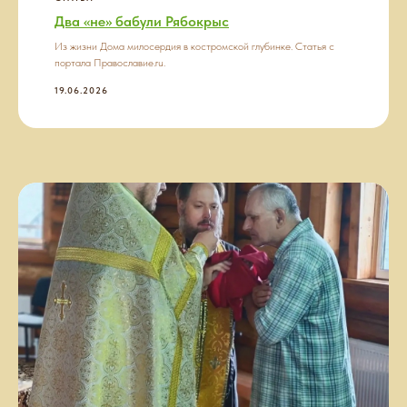
Два «не» бабули Рябокрыс
Из жизни Дома милосердия в костромской глубинке. Статья с
портала Православие.ru.
19.06.2026