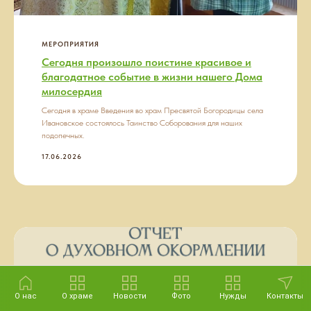
МЕРОПРИЯТИЯ
Сегодня произошло поистине красивое и
благодатное событие в жизни нашего Дома
милосердия
Сегодня в храме Введения во храм Пресвятой Богородицы села
Ивановское состоялось Таинство Соборования для наших
подопечных.
17.06.2026
О нас
О храме
Новости
Фото
Нужды
Контакты